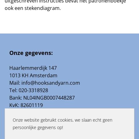
uitgeschreven instructies bevat het patronenboekje
ook een stekendiagram.
Onze gegevens:
Haarlemmerdijk 147
1013 KH Amsterdam
Mail: info@hooksandyarn.com
Tel: 020-3318928
Bank: NL04INGB0007448287
KvK: 82601119
BTWnr:NL003706131B90
Menu
Onze website gebruikt cookies, we slaan echt geen
persoonlijke gegevens op!
Hooks and Yarn