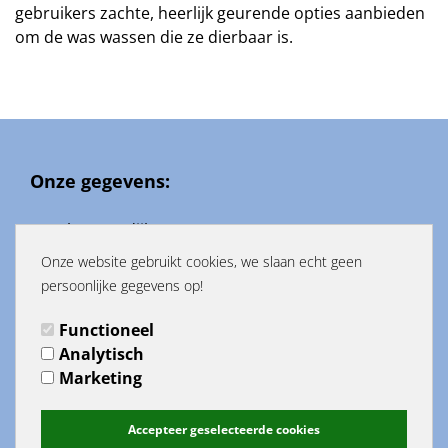
gebruikers zachte, heerlijk geurende opties aanbieden
om de was wassen die ze dierbaar is.
Onze gegevens:
Haarlemmerdijk 147
1013 KH Amsterdam
Onze website gebruikt cookies, we slaan echt geen
Mail: info@hooksandyarn.com
persoonlijke gegevens op!
Tel: 020-3318928
Bank: NL04INGB0007448287
Functioneel
KvK: 82601119
Analytisch
BTWnr:NL003706131B90
Marketing
Menu
Hooks and Yarn
Accepteer geselecteerde cookies