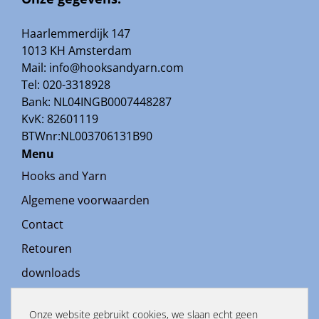
Haarlemmerdijk 147
1013 KH Amsterdam
Mail: info@hooksandyarn.com
Tel: 020-3318928
Bank: NL04INGB0007448287
KvK: 82601119
BTWnr:NL003706131B90
Menu
Hooks and Yarn
Algemene voorwaarden
Contact
Retouren
downloads
Bestanden
Onze website gebruikt cookies, we slaan echt geen
Openingstijden: