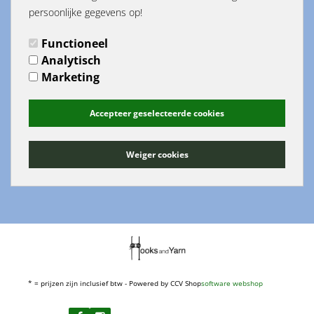
persoonlijke gegevens op!
Maandag 13:00-18:00
Functioneel
Dinsdag 13:00-18:00
Analytisch
Woensdag 11:00-18:00
Marketing
Donderdag 11:00-18:00
Vrijdag 11:00-18:00
Zaterdag 11:00-17:00
Accepteer geselecteerde cookies
Zondag gesloten
Op feestdagen en in Augustus
Weiger cookies
zijn er afwijkende openingstijden..
Zie google voor actuele info.
* = prijzen zijn inclusief btw - Powered by CCV Shop
software webshop