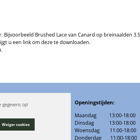
. Bijvoorbeeld Brushed Lace van Canard op breinaalden 3
rijgt u een link om deze te downloaden.
m.
Openingstijden:
e gegevens op!
 and Yarn
Maandag 13:00-18:00
ene voorwaarden
Dinsdag 13:00-18:00
Weiger cookies
Woensdag 11:00-18:00
ct
Donderdag 11:00-18:00