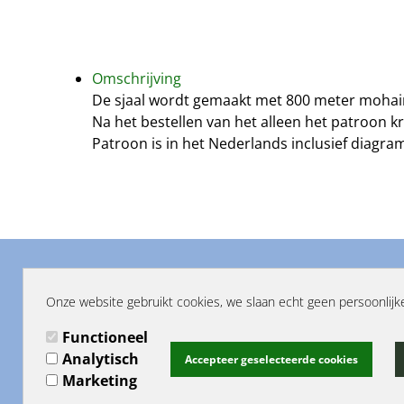
Omschrijving
De sjaal wordt gemaakt met 800 meter mohair
Na het bestellen van het alleen het patroon k
Patroon is in het Nederlands inclusief diagra
Onze gegevens:
Menu
Onze website gebruikt cookies, we slaan echt geen persoonlijk
Hooks
Functioneel
Haarlemmerdijk 147
Algem
Analytisch
1013 KH Amsterdam
Accepteer geselecteerde cookies
Marketing
Mail: info@hooksandyarn.com
Conta